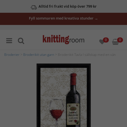
Alltid fri frakt vid köp över 799 kr
Fyll sommaren med kreativa stunder →
0
0
Broderier
>
Broderikit utan garn
> Broderikit Tavla I sällskap med en vän