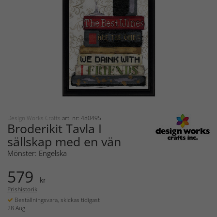
Design Works Crafts
art. nr: 480495
Broderikit Tavla I
sällskap med en vän
Mönster: Engelska
579
kr
Prishistorik
Beställningsvara, skickas tidigast
28 Aug