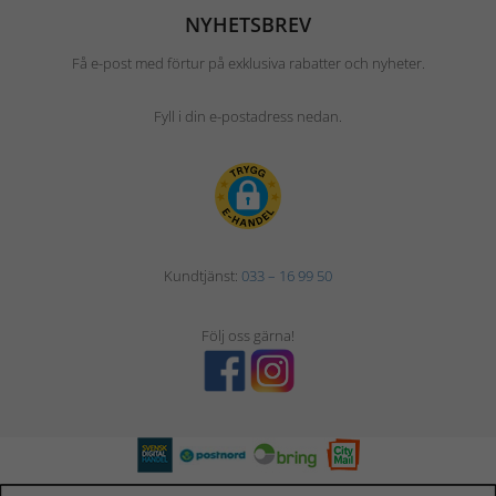
NYHETSBREV
Få e-post med förtur på exklusiva rabatter och nyheter.
Fyll i din e-postadress nedan.
Kundtjänst:
033 – 16 99 50
Följ oss gärna!