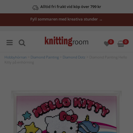
Alltid fri frakt vid köp över 799 kr
Fyll sommaren med kreativa stunder →
0
0
Hobbyhörnan
>
Diamond Painting
>
Diamond Dotz
> Diamond Painting Hello
Kitty på enhörning