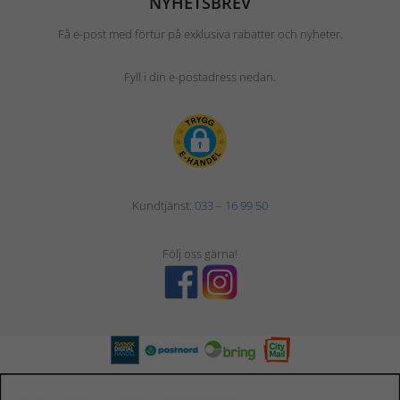
NYHETSBREV
Få e-post med förtur på exklusiva rabatter och nyheter.
Fyll i din e-postadress nedan.
Kundtjänst:
033 – 16 99 50
Följ oss gärna!