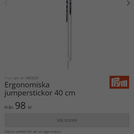
Prym
art. nr: 480629
Ergonomiska
jumperstickor 40 cm
98
Från
kr
Välj storlek
Välj en artikel för att se lagerstatus.