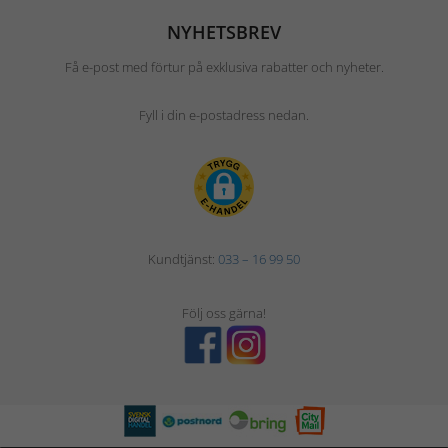
NYHETSBREV
Få e-post med förtur på exklusiva rabatter och nyheter.
Fyll i din e-postadress nedan.
Kundtjänst:
033 – 16 99 50
Följ oss gärna!