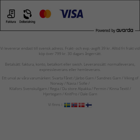
Vi levererar endast till svensk adress. Frakt- och exp.-avgift 39 kr. Alltid fri frakt vid
köp över 799 kr. 30 dagars ångerrätt.
Betalsätt: faktura, konto, betalkort eller swish. Leveranssätt: normalleverans,
expressleverans eller hemleverans.
Ett urval av våra varumärken: Svarta Fåret / Järbo Garn / Sandnes Garn / Viking of
Norway
/ Navia
/ Sofie
/
Kilafors Svenskullgarn
/
Regia / Du store Alpakka / Permin / Kinna Textil /
Hjertegarn / KnitPro / Dale Garn
Vi finns i: