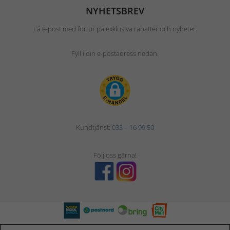
NYHETSBREV
Få e-post med förtur på exklusiva rabatter och nyheter.
Fyll i din e-postadress nedan.
Kundtjänst:
033 – 16 99 50
Följ oss gärna!