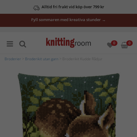
Alltid fri frakt vid köp över 799 kr
Fyll sommaren med kreativa stunder →
0
0
Broderier
>
Broderikit utan garn
> Broderikit Kudde Rådjur