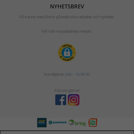
NYHETSBREV
Få e-post med förtur på exklusiva rabatter och nyheter.
Fyll i din e-postadress nedan.
Kundtjänst:
033 – 16 99 50
Följ oss gärna!