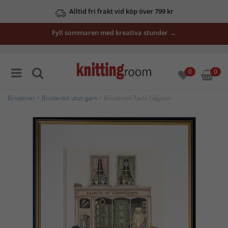
Alltid fri frakt vid köp över 799 kr
Fyll sommaren med kreativa stunder →
0
0
Broderier
>
Broderikit utan garn
> Broderikit Tavla Gågatan