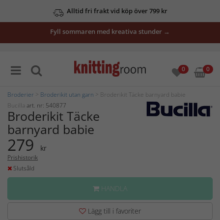
Alltid fri frakt vid köp över 799 kr
Fyll sommaren med kreativa stunder →
0
0
Broderier
>
Broderikit utan garn
> Broderikit Täcke barnyard babie
Bucilla
art. nr: 540877
Broderikit Täcke
barnyard babie
279
kr
Prishistorik
Slutsåld
HANDLA
Lägg till i favoriter