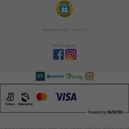
Kundtjänst:
033 – 16 99 50
Följ oss gärna!
Vi levererar endast till svensk adress. Frakt- och exp.-avgift 39 kr. Alltid fri frakt vid