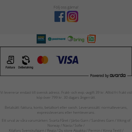
Följ oss gärna!
Vi levererar endast till svensk adress. Frakt- och exp.-avgift 39 kr. Alltid fri frakt vid
köp över 799 kr. 30 dagars ångerrätt.
Betalsätt: faktura, konto, betalkort eller swish. Leveranssätt: normalleverans,
expressleverans eller hemleverans.
Ett urval av våra varumärken: Svarta Fåret / Järbo Garn / Sandnes Garn / Viking of
Norway
/ Navia
/ Sofie
/
Kilafors Svenskullgarn
/
Regia / Du store Alpakka / Permin / Kinna Textil /