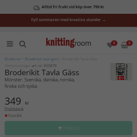
Alltid fri frakt vid köp över 799 kr
Fyll sommaren med kreativa stunder →
0
0
Broderier
>
Broderikit utan garn
> Broderikit Tavla Gäss
Oehlenschläger
art. nr: 650879
Broderikit Tavla Gäss
Mönster: Svenska, danska, norska,
finska och tyska.
349
kr
Prishistorik
Slutsåld
HANDLA