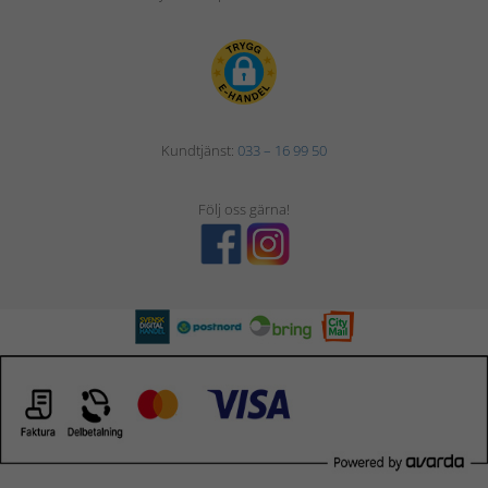
Kundtjänst:
033 – 16 99 50
Följ oss gärna!