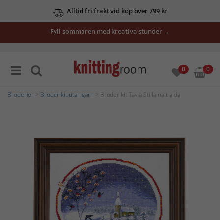
Alltid fri frakt vid köp över 799 kr
Fyll sommaren med kreativa stunder →
0
0
Broderier
>
Broderikit utan garn
> Broderikit Tavla Stilla natt aida