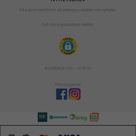
Få e-post med förtur på exklusiva rabatter och nyheter.
Fyll i din e-postadress nedan.
Kundtjänst:
033 – 16 99 50
Följ oss gärna!