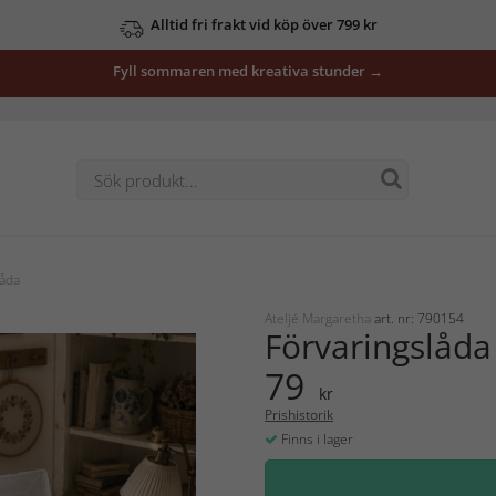
Alltid fri frakt vid köp över 799 kr
Fyll sommaren med kreativa stunder →
låda
Ateljé Margaretha
art. nr: 790154
Förvaringslåda
79
kr
Prishistorik
Finns i lager