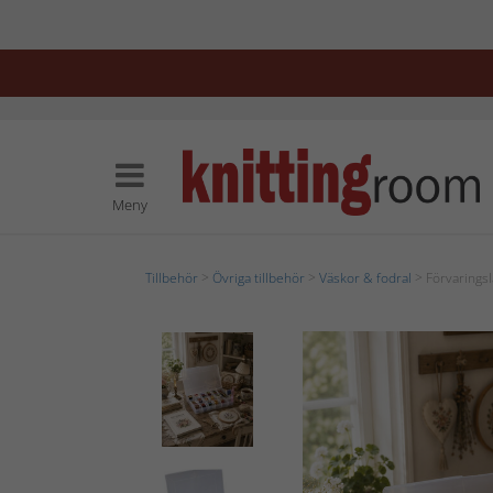
Meny
Tillbehör
>
Övriga tillbehör
>
Väskor & fodral
> Förvarings