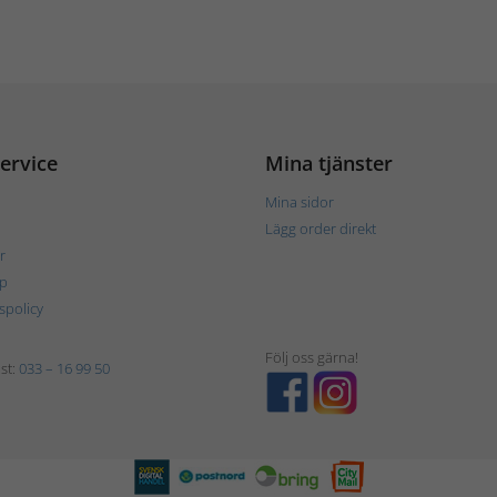
ervice
Mina tjänster
Mina sidor
Lägg order direkt
r
p
tspolicy
Följ oss gärna!
st:
033 – 16 99 50