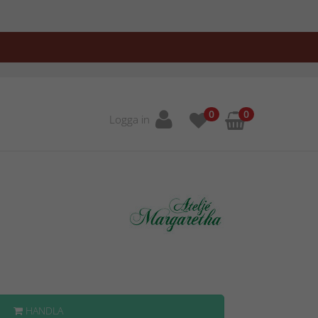
0
0
Logga in
HANDLA