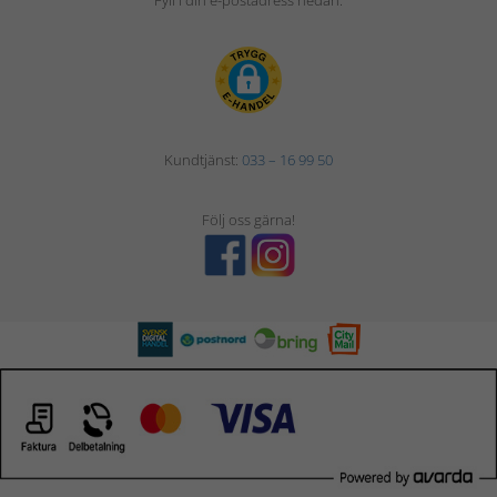
Fyll i din e-postadress nedan.
Kundtjänst:
033 – 16 99 50
Följ oss gärna!