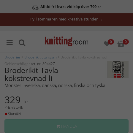
Alltid fri frakt vid köp över 799 kr
Fyll sommaren med kreativa stunder →
0
0
Broderier
>
Broderikit utan garn
> Broderikit Tavla kökstrevnad li
Oehlenschläger
art. nr: 804427
Broderikit Tavla
kökstrevnad li
Mönster: Svenska, danska, norska, finska och tyska.
329
kr
Prishistorik
Slutsåld
HANDLA