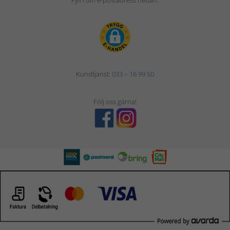
Fyll i din e-postadress nedan.
Kundtjänst:
033 – 16 99 50
Följ oss gärna!