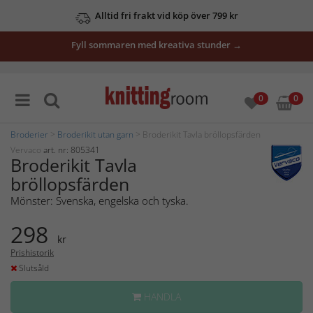
Alltid fri frakt vid köp över 799 kr
Fyll sommaren med kreativa stunder →
0
0
Broderier
>
Broderikit utan garn
> Broderikit Tavla bröllopsfärden
Vervaco
art. nr: 805341
Broderikit Tavla
bröllopsfärden
Mönster: Svenska, engelska och tyska.
298
kr
Prishistorik
Slutsåld
HANDLA