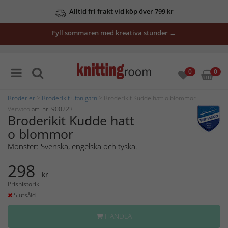
Alltid fri frakt vid köp över 799 kr
Fyll sommaren med kreativa stunder →
0
0
Broderier
>
Broderikit utan garn
> Broderikit Kudde hatt o blommor
Vervaco
art. nr: 900223
Broderikit Kudde hatt
o blommor
Mönster: Svenska, engelska och tyska.
298
kr
Prishistorik
Slutsåld
HANDLA