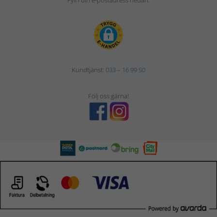
Fyll i din e-postadress nedan.
Kundtjänst:
033 – 16 99 50
Följ oss gärna!